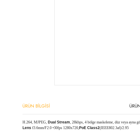
ÜRÜN BİLGİSİ
ÜRÜN
H.264, MJPEG,
Dual Stream
,
28kbps, 4 bölge maskeleme, düz veya ayna go
Lens
f3.6mm/F2.0 •30fps 1280x720,
PoE Class2
(IEEE802.3af)/2.95