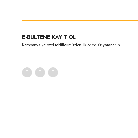
Bu ürünün fiyat bilgisi, resim, ürün açıklamalarında ve diğer konula
Görüş ve önerileriniz için teşekkür ederiz.
Ürün resmi kalitesiz, bozuk veya görüntülenemiyor.
E-BÜLTENE KAYIT OL
Ürün açıklamasında eksik bilgiler bulunuyor.
Kampanya ve özel tekliflerimizden ilk önce siz yararlanın.
Ürün bilgilerinde hatalar bulunuyor.
Ürün fiyatı diğer sitelerden daha pahalı.
Bu ürüne benzer farklı alternatifler olmalı.