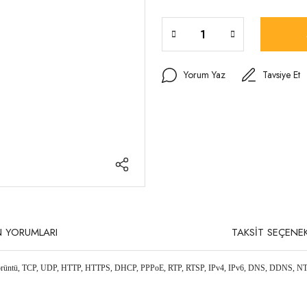
Yorum Yaz
Tavsiye Et
 YORUMLARI
TAKSİT SEÇENEK
̈rüntü, TCP, UDP,
HTTP, HTTPS, DHCP, PPPoE, RTP, RTSP, IPv4, IPv6, DNS, DDNS,
NT