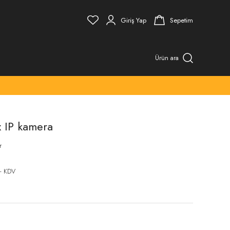
Giriş Yap
Sepetim
Ürün ara
 IP kamera
r
+ KDV