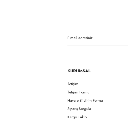
rda yetersiz gördüğünüz noktaları öneri formunu kullanarak tarafımıza iletebilirsi
Bu ürüne ilk yorumu siz yapın!
Yorum Yaz
KURUMSAL
İletişim
İletişim Formu
Gönder
Havale Bildirim Formu
Sipariş Sorgula
Kargo Takibi