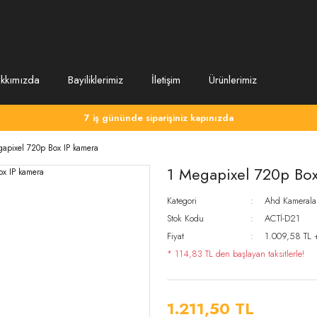
kkımızda
Bayiliklerimiz
İletişim
Ürünlerimiz
7 iş gününde siparişiniz kapınızda
apixel 720p Box IP kamera
1 Megapixel 720p Box
Kategori
Ahd Kamerala
Stok Kodu
ACTİ-D21
Fiyat
1.009,58 TL 
* 114,83 TL den başlayan taksitlerle!
1.211,50 TL