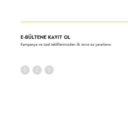
Bu ürünün fiyat bilgisi, resim, ürün açıklamalarında ve diğer konula
Görüş ve önerileriniz için teşekkür ederiz.
Ürün resmi kalitesiz, bozuk veya görüntülenemiyor.
E-BÜLTENE KAYIT OL
Ürün açıklamasında eksik bilgiler bulunuyor.
Kampanya ve özel tekliflerimizden ilk önce siz yararlanın.
Ürün bilgilerinde hatalar bulunuyor.
Ürün fiyatı diğer sitelerden daha pahalı.
Bu ürüne benzer farklı alternatifler olmalı.