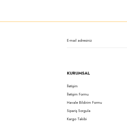
rda yetersiz gördüğünüz noktaları öneri formunu kullanarak tarafımıza iletebilirsi
Bu ürüne ilk yorumu siz yapın!
Yorum Yaz
KURUMSAL
İletişim
İletişim Formu
Gönder
Havale Bildirim Formu
Sipariş Sorgula
Kargo Takibi