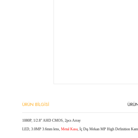
ÜRÜN BİLGİSİ
ÜRÜN
1080P, 1/2.8" AHD CMOS, 2pcs Array
LED, 3.0MP 3.6mm lens,
Metal Kasa
, İç Dış Mekan MP High
Definition K