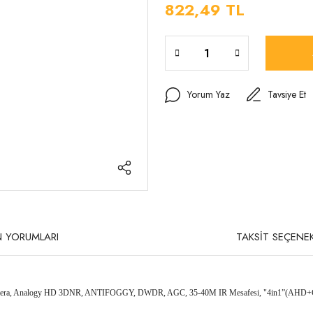
822,49 TL
Yorum Yaz
Tavsiye Et
 YORUMLARI
TAKSİT SEÇENEK
amera, Analogy HD 3DNR, ANTIFOGGY, DWDR, AGC,
35-40M IR Mesafesi, "4in1”(AHD