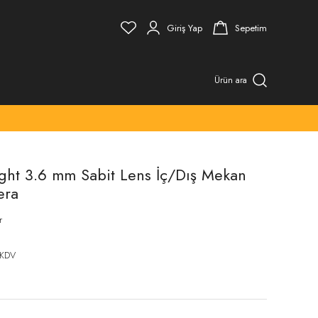
Giriş Yap
Sepetim
Ürün ara
ight 3.6 mm Sabit Lens İç/Dış Mekan
era
r
 KDV