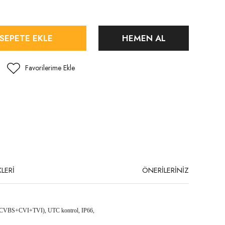
SEPETE EKLE
HEMEN AL
LERİ
ÖNERİLERİNİZ
+CVBS+CVI+TVI), UTC kontrol,
IP66,