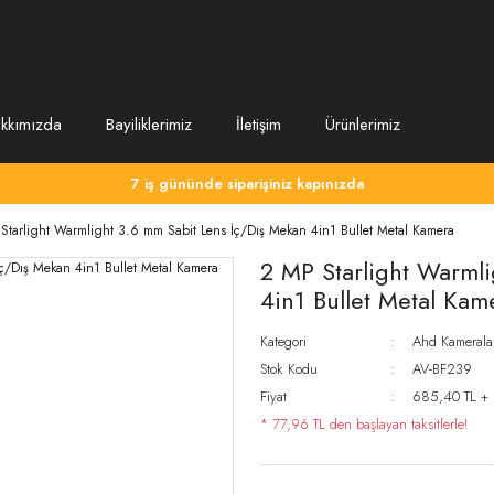
kkımızda
Bayiliklerimiz
İletişim
Ürünlerimiz
7 iş gününde siparişiniz kapınızda
Starlight Warmlight 3.6 mm Sabit Lens İç/Dış Mekan 4in1 Bullet Metal Kamera
2 MP Starlight Warml
4in1 Bullet Metal Kam
Kategori
Ahd Kamerala
Stok Kodu
AV-BF239
Fiyat
685,40 TL +
* 77,96 TL den başlayan taksitlerle!