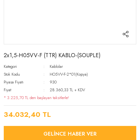
2x1,5-H05VV-F (TTR) KABLO-(SOUPLE)
Kategori
Kablolar
Stok Kodu
HO5VV-F-2*01(Kopya)
Piyasa Fiyatı
930
Fiyat
28.360,33 TL + KDV
* 3.225,70 TL den başlayan taksitlerle!
34.032,40 TL
GELİNCE HABER VER