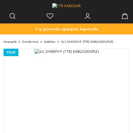
7 iş gününde siparişiniz kapınızda
Anasayfa
Ürünlerimiz
Kablolar
2x1,5-H05VV-F (TTR) KABLO-(SOUPLE)
YENİ