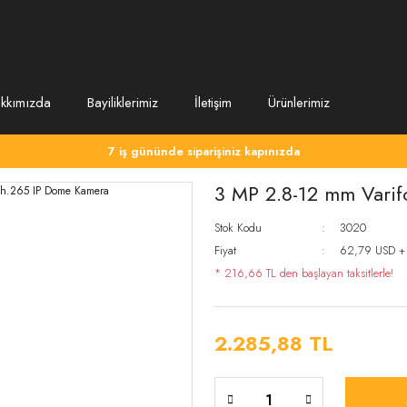
kkımızda
Bayiliklerimiz
İletişim
Ürünlerimiz
7 iş gününde siparişiniz kapınızda
3 MP 2.8-12 mm Varif
Stok Kodu
3020
Fiyat
62,79 USD +
* 216,66 TL den başlayan taksitlerle!
2.285,88 TL