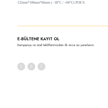
132mm*100mm*66mm ( -30°C / +60°C) POE'li
Bu ürünün fiyat bilgisi, resim, ürün açıklamalarında ve diğer konula
Görüş ve önerileriniz için teşekkür ederiz.
Ürün resmi kalitesiz, bozuk veya görüntülenemiyor.
E-BÜLTENE KAYIT OL
Ürün açıklamasında eksik bilgiler bulunuyor.
Kampanya ve özel tekliflerimizden ilk önce siz yararlanın.
Ürün bilgilerinde hatalar bulunuyor.
Ürün fiyatı diğer sitelerden daha pahalı.
Bu ürüne benzer farklı alternatifler olmalı.