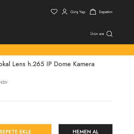
Giriş Yap
Sepetim
Ürün ara
okal Lens h.265 IP Dome Kamera
 KDV
SEPETE EKLE
HEMEN AL