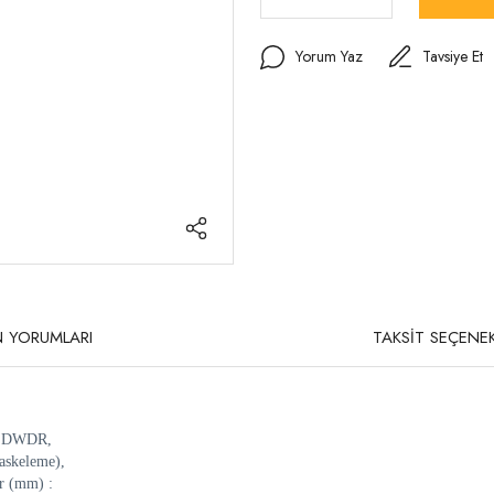
Yorum Yaz
Tavsiye Et
 YORUMLARI
TAKSİT SEÇENEK
R, DWDR,
skeleme),
r (mm) :