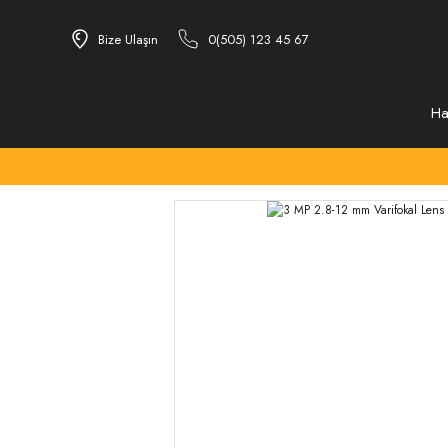
Bize Ulaşın
0(505) 123 45 67
Ha