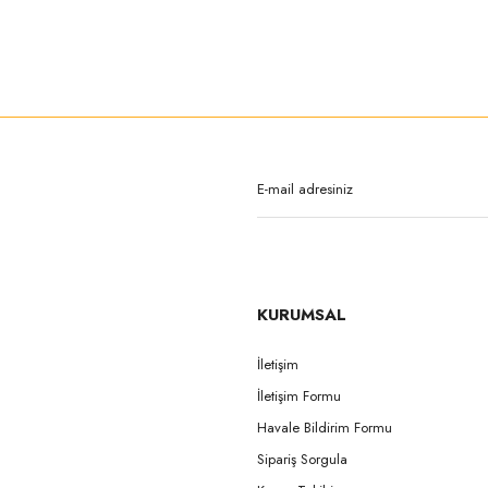
rda yetersiz gördüğünüz noktaları öneri formunu kullanarak tarafımıza iletebilirsi
Bu ürüne ilk yorumu siz yapın!
Yorum Yaz
KURUMSAL
İletişim
İletişim Formu
Gönder
Havale Bildirim Formu
Sipariş Sorgula