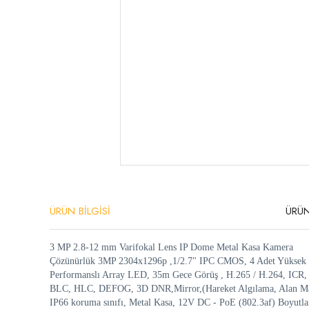
ÜRÜN BİLGİSİ
ÜRÜN
3 MP 2.8-12 mm Varifokal Lens IP Dome Metal Kasa Kamera
Çözünürlük 3MP 2304x1296p ,1/2.7" IPC CMOS, 4 Adet Yüksek
Performanslı Array LED, 35m Gece Görüş , H.265 / H.264, IC
BLC, HLC, DEFOG, 3D DNR,Mirror,(Hareket Algılama, Alan Ma
IP66 koruma sınıfı, Metal Kasa, 12V DC - PoE (802.3af) Boyutla