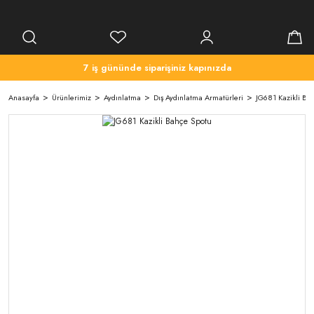
7 iş gününde siparişiniz kapınızda
Anasayfa
Ürünlerimiz
Aydınlatma
Dış Aydınlatma Armatürleri
JG681 Kazikli Ba