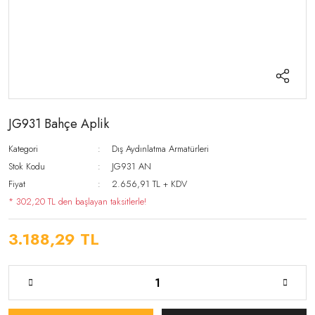
JG931 Bahçe Aplik
Kategori
Dış Aydınlatma Armatürleri
Stok Kodu
JG931 AN
Fiyat
2.656,91 TL + KDV
* 302,20 TL den başlayan taksitlerle!
3.188,29 TL