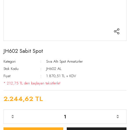
JH602 Sabit Spot
Kategori
Sıva Altı Spot Armatürler
Stok Kodu
JH602 AL
Fiyat
1.870,51 TL + KDV
* 212,75 TL den başlayan taksitlerle!
2.244,62 TL