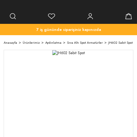
7 iş gününde siparişiniz kapınızda
Anasayfa
Ürünlerimiz
Aydınlatma
Sıva Altı Spot Armatürler
JH602 Sabit Spot