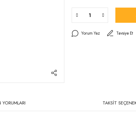
Yorum Yaz
Tavsiye Et
 YORUMLARI
TAKSİT SEÇENEK
rda yetersiz gördüğünüz noktaları öneri formunu kullanarak tarafımıza iletebilirsi