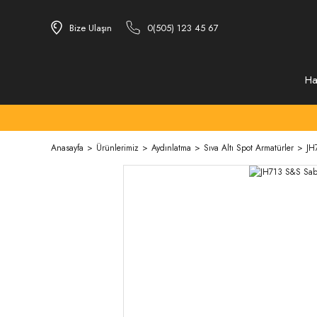
Bize Ulaşın
0(505) 123 45 67
Ha
Anasayfa
Ürünlerimiz
Aydınlatma
Sıva Altı Spot Armatürler
JH