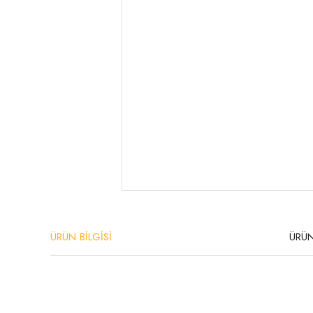
ÜRÜN BİLGİSİ
ÜRÜN
Bu ürünün fiyat bilgisi, resim, ürün açıklamalarında ve diğer konula
Görüş ve önerileriniz için teşekkür ederiz.