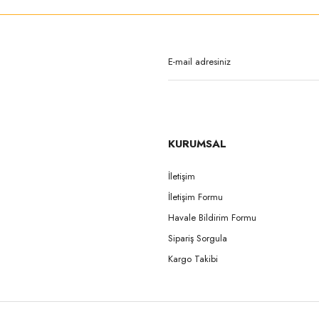
Bu ürüne ilk yorumu siz yapın!
Yorum Yaz
KURUMSAL
İletişim
İletişim Formu
Gönder
Havale Bildirim Formu
Sipariş Sorgula
Kargo Takibi