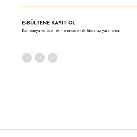
Ürün resmi kalitesiz, bozuk veya görüntülenemiyor.
E-BÜLTENE KAYIT OL
Ürün açıklamasında eksik bilgiler bulunuyor.
Kampanya ve özel tekliflerimizden ilk önce siz yararlanın.
Ürün bilgilerinde hatalar bulunuyor.
Ürün fiyatı diğer sitelerden daha pahalı.
Bu ürüne benzer farklı alternatifler olmalı.