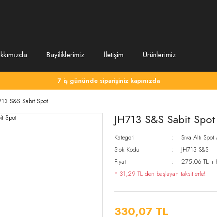
kkımızda
Bayiliklerimiz
İletişim
Ürünlerimiz
7 iş gününde siparişiniz kapınızda
713 S&S Sabit Spot
JH713 S&S Sabit Spot
Kategori
Sıva Altı Spot
Stok Kodu
JH713 S&S
Fiyat
275,06 TL +
* 31,29 TL den başlayan taksitlerle!
330,07 TL