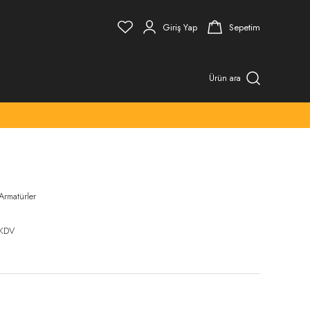
Giriş Yap
Sepetim
Ürün ara
 Armatürler
 KDV