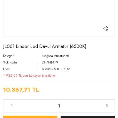
JL061 Lineer Led Davul Armatür (6500K)
Kategori
Mağaza Armatürleri
Stok Kodu
DHKNT479
Fiyat
8.639,76 TL + KDV
* 982,69 TL den başlayan taksitlerle!
10.367,71 TL