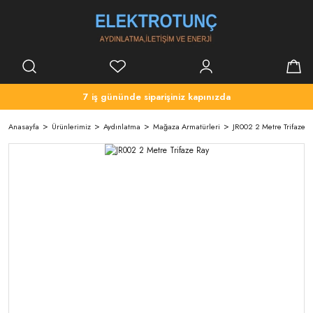
7 iş gününde siparişiniz kapınızda
Anasayfa
Ürünlerimiz
Aydınlatma
Mağaza Armatürleri
JR002 2 Metre Trifaze R