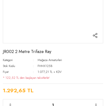
JR002 2 Metre Trifaze Ray
Kategori
Mağaza Armatürleri
Stok Kodu
FHMX1258
Fiyat
1.077,21 TL + KDV
* 122,52 TL den başlayan taksitlerle!
1.292,65 TL