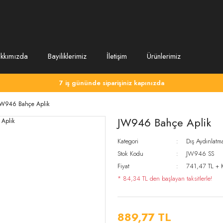
kkımızda
Bayiliklerimiz
İletişim
Ürünlerimiz
7 iş gününde siparişiniz kapınızda
JW946 Bahçe Aplik
JW946 Bahçe Aplik
Kategori
Dış Aydınlatma
Stok Kodu
JW946 SS
Fiyat
741,47 TL + 
* 84,34 TL den başlayan taksitlerle!
889,77 TL