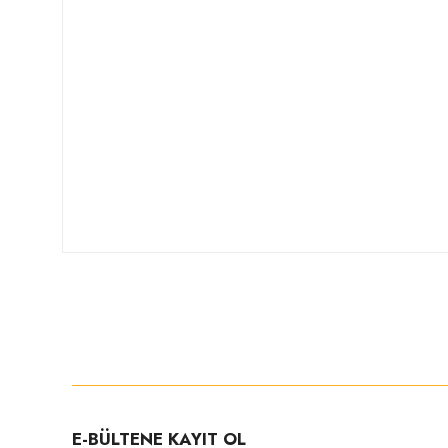
Kasa Rengi (ARM.)
Montaj Tipi (ARM.)
Hareketli / Sabit
Duy Tipi
Koruma Tipi
Koli İçi Adet
E-BÜLTENE KAYIT OL