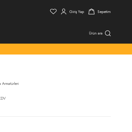
Giriş Yap
Sepetim
Ürün ara
 Armatürleri
KDV