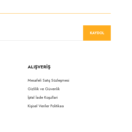
Bu
ürünün
Bu
fiyat
ürüne
bilgisi,
ilk
resim,
yorumu
ürün
siz
KAYDOL
açıklamaları
yapın!
ve
diğer
konularda
Yorum Yaz
yetersiz
gördüğünüz
ALIŞVERİŞ
noktaları
öneri
formunu
Mesafeli Satış Sözleşmesi
kullanarak
Gizlilik ve Güvenlik
tarafımıza
iletebilirsiniz.
İptal İade Koşullari
Görüş
Kişisel Veriler Politikası
ve
önerileriniz
için
teşekkür
ederiz.