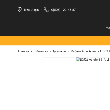
Bize Ulaşın
0(505) 123 45 67
Ha
Anasayfa
Ürünlerimiz
Aydınlatma
Mağaza Armatürleri
LD502 H