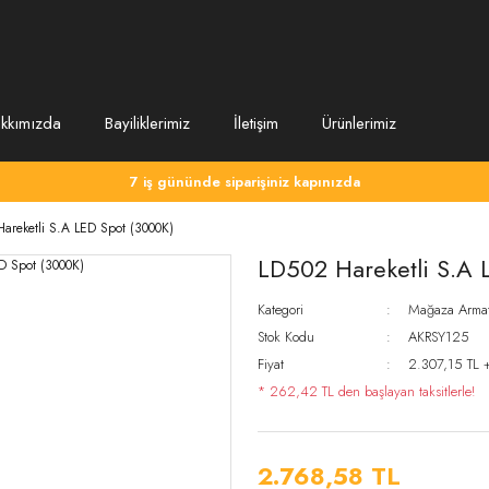
kkımızda
Bayiliklerimiz
İletişim
Ürünlerimiz
7 iş gününde siparişiniz kapınızda
areketli S.A LED Spot (3000K)
LD502 Hareketli S.A 
Kategori
Mağaza Armatü
Stok Kodu
AKRSY125
Fiyat
2.307,15 TL 
* 262,42 TL den başlayan taksitlerle!
2.768,58 TL