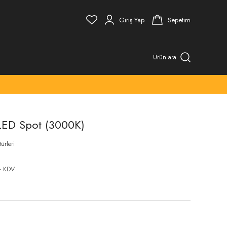
Giriş Yap
Sepetim
Ürün ara
LED Spot (3000K)
rleri
+ KDV