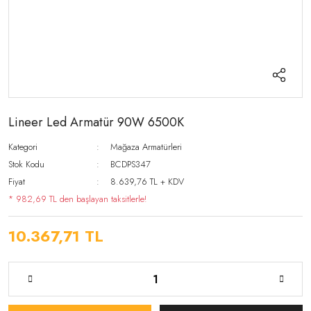
Lineer Led Armatür 90W 6500K
Kategori
Mağaza Armatürleri
Stok Kodu
BCDPS347
Fiyat
8.639,76 TL + KDV
* 982,69 TL den başlayan taksitlerle!
10.367,71 TL