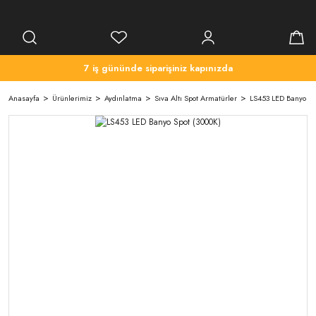
7 iş gününde siparişiniz kapınızda
Anasayfa
Ürünlerimiz
Aydınlatma
Sıva Altı Spot Armatürler
LS453 LED Banyo Sp