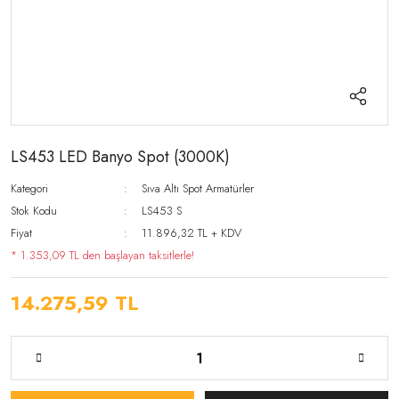
LS453 LED Banyo Spot (3000K)
Kategori
Sıva Altı Spot Armatürler
Stok Kodu
LS453 S
Fiyat
11.896,32 TL + KDV
* 1.353,09 TL den başlayan taksitlerle!
14.275,59 TL