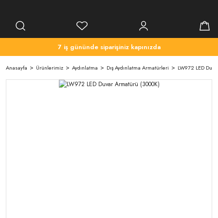
7 iş gününde siparişiniz kapınızda
Anasayfa
Ürünlerimiz
Aydınlatma
Dış Aydınlatma Armatürleri
LW972 LED Duvar