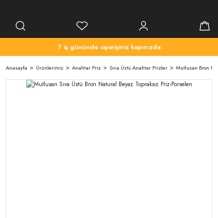
7 iş gününde siparişiniz kapınızda
Anasayfa
Ürünlerimiz
Anahtar Priz
Sıva Üstü Anahtar Prizler
Mutlusan Bron Nat