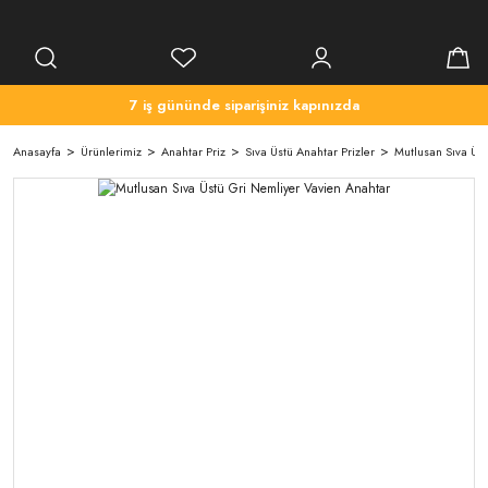
7 iş gününde siparişiniz kapınızda
Anasayfa
Ürünlerimiz
Anahtar Priz
Sıva Üstü Anahtar Prizler
Mutlusan Sıva Üst