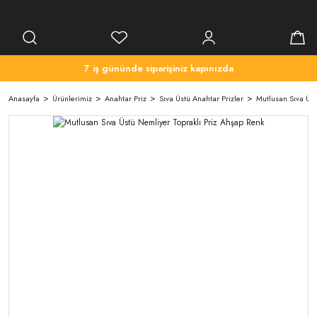
7 iş gününde siparişiniz kapınızda
Anasayfa
Ürünlerimiz
Anahtar Priz
Sıva Üstü Anahtar Prizler
Mutlusan Sıva Üst