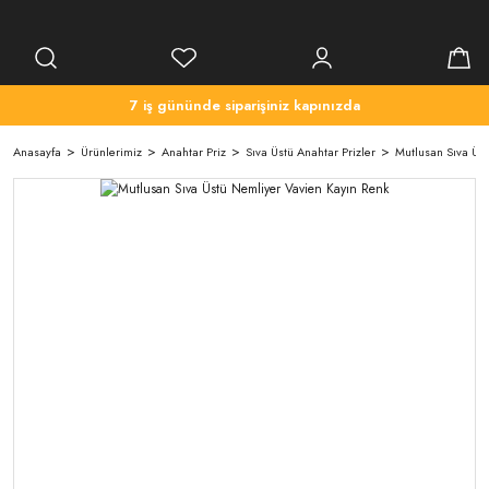
7 iş gününde siparişiniz kapınızda
Anasayfa
Ürünlerimiz
Anahtar Priz
Sıva Üstü Anahtar Prizler
Mutlusan Sıva Üst