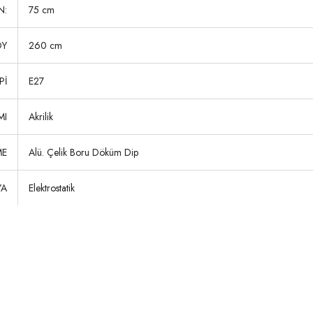
N:
75 cm
OY
260 cm
Pİ
E27
MI
Akrilik
ME
Alü. Çelik Boru Döküm Dip
YA
Elektrostatik