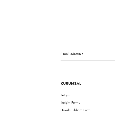
rda yetersiz gördüğünüz noktaları öneri formunu kullanarak tarafımıza iletebilirsi
Bu ürüne ilk yorumu siz yapın!
Yorum Yaz
KURUMSAL
İletişim
İletişim Formu
Gönder
Havale Bildirim Formu