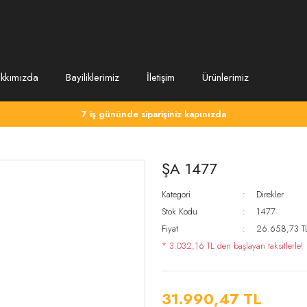
kkımızda
Bayiliklerimiz
İletişim
Ürünlerimiz
7 iş gününde siparişiniz kapınızda
ŞA 1477
Kategori
Direkler
Stok Kodu
1477
Fiyat
26.658,73 T
* 3.032,16 TL den başlayan taksitlerle!
31.990,47 TL