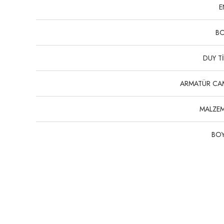
E
B
DUY Tİ
ARMATÜR CA
MALZE
BO