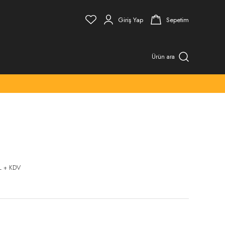
Giriş Yap
Sepetim
Ürün ara
L + KDV