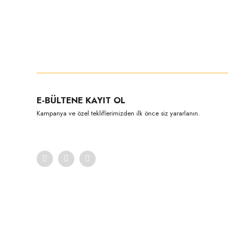
Bu ürünün fiyat bilgisi, resim, ürün açıklamalarında ve diğer konula
Görüş ve önerileriniz için teşekkür ederiz.
Ürün resmi kalitesiz, bozuk veya görüntülenemiyor.
E-BÜLTENE KAYIT OL
Ürün açıklamasında eksik bilgiler bulunuyor.
Kampanya ve özel tekliflerimizden ilk önce siz yararlanın.
Ürün bilgilerinde hatalar bulunuyor.
Ürün fiyatı diğer sitelerden daha pahalı.
Bu ürüne benzer farklı alternatifler olmalı.