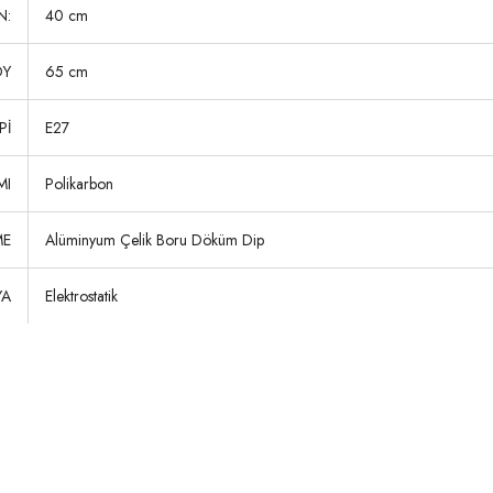
N:
40 cm
OY
65 cm
Pİ
E27
MI
Polikarbon
ME
Alüminyum Çelik Boru Döküm Dip
YA
Elektrostatik