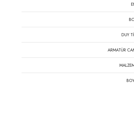
E
B
DUY Tİ
ARMATÜR CA
MALZE
BO