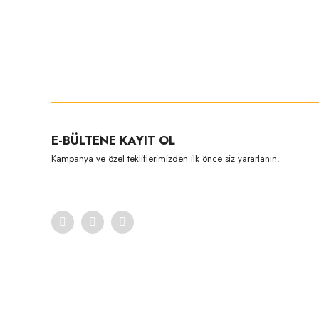
Bu ürünün fiyat bilgisi, resim, ürün açıklamalarında ve diğer konula
Görüş ve önerileriniz için teşekkür ederiz.
Ürün resmi kalitesiz, bozuk veya görüntülenemiyor.
E-BÜLTENE KAYIT OL
Ürün açıklamasında eksik bilgiler bulunuyor.
Kampanya ve özel tekliflerimizden ilk önce siz yararlanın.
Ürün bilgilerinde hatalar bulunuyor.
Ürün fiyatı diğer sitelerden daha pahalı.
Bu ürüne benzer farklı alternatifler olmalı.