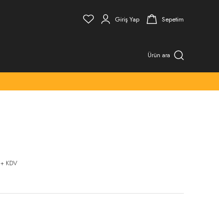
Giriş Yap
Sepetim
Ürün ara
 + KDV