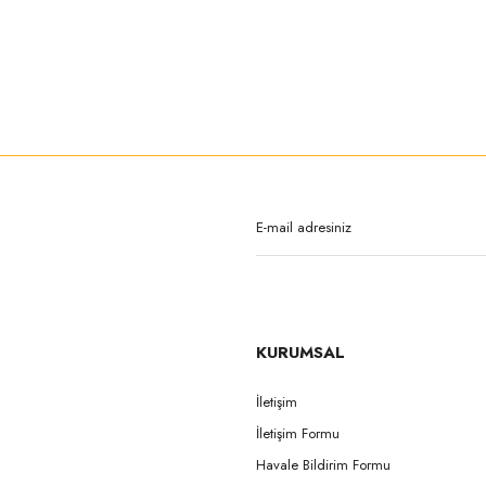
rda yetersiz gördüğünüz noktaları öneri formunu kullanarak tarafımıza iletebilirsi
Bu ürüne ilk yorumu siz yapın!
Yorum Yaz
KURUMSAL
İletişim
İletişim Formu
Gönder
Havale Bildirim Formu