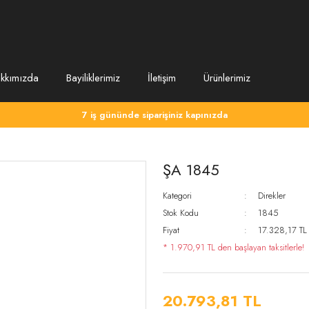
kkımızda
Bayiliklerimiz
İletişim
Ürünlerimiz
7 iş gününde siparişiniz kapınızda
ŞA 1845
Kategori
Direkler
Stok Kodu
1845
Fiyat
17.328,17 TL
* 1.970,91 TL den başlayan taksitlerle!
20.793,81 TL