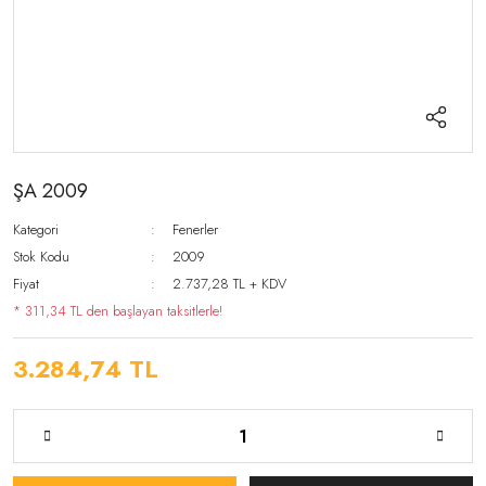
ŞA 2009
Kategori
Fenerler
Stok Kodu
2009
Fiyat
2.737,28 TL + KDV
* 311,34 TL den başlayan taksitlerle!
3.284,74 TL