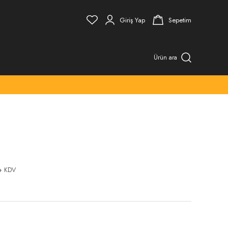
Giriş Yap
Sepetim
Ürün ara
+ KDV