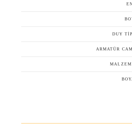
E
BO
DUY Tİ
ARMATÜR CAM
MALZEM
BOY
Bu ürünün fiyat bilgisi, resim, ürün açıklamalarında ve diğer konula
Görüş ve önerileriniz için teşekkür ederiz.
Ürün resmi kalitesiz, bozuk veya görüntülenemiyor.