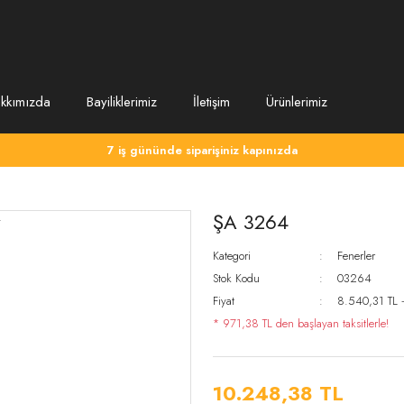
kkımızda
Bayiliklerimiz
İletişim
Ürünlerimiz
7 iş gününde siparişiniz kapınızda
ŞA 3264
Kategori
Fenerler
Stok Kodu
03264
Fiyat
8.540,31 TL 
* 971,38 TL den başlayan taksitlerle!
10.248,38 TL