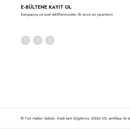
E-BÜLTENE KAYIT OL
Ürün açıklamasında eksik bilgiler bulunuyor.
Kampanya ve özel tekliflerimizden ilk önce siz yararlanın.
Ürün bilgilerinde hatalar bulunuyor.
Ürün fiyatı diğer sitelerden daha pahalı.
Bu ürüne benzer farklı alternatifler olmalı.
© Tüm Hakları Saklıdır. Kredi kartı bilgileriniz 256bit SSL sertifikası ile 