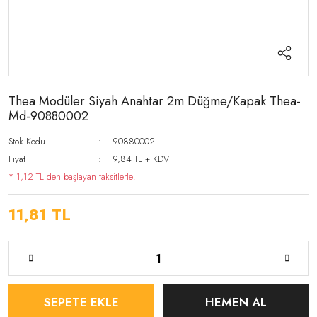
Thea Modüler Siyah Anahtar 2m Düğme/Kapak Thea-
Md-90880002
Stok Kodu
90880002
Fiyat
9,84 TL + KDV
* 1,12 TL den başlayan taksitlerle!
11,81 TL
SEPETE EKLE
HEMEN AL