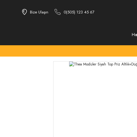
Bize Ulaşın
0(505) 123 45 67
Ha