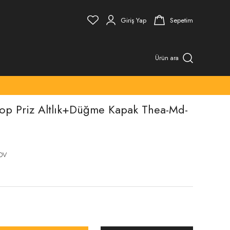
Giriş Yap
Sepetim
Ürün ara
op Priz Altlık+Düğme Kapak Thea-Md-
KDV