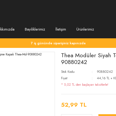
kkımızda
Bayiliklerimiz
İletişim
Ürünlerimiz
7 iş gününde siparişiniz kapınızda
Thea Modüler Siyah T
90880242
Stok Kodu
90880242
Fiyat
44,16 TL + 
* 5,02 TL den başlayan taksitlerle!
52,99 TL