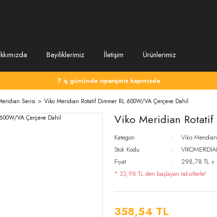
kkımızda
Bayiliklerimiz
İletişim
Ürünlerimiz
7 iş gününde siparişiniz kapınızda
Meridian Serisi
Viko Meridian Rotatif Dimmer RL 600W/VA Çerçeve Dahil
Viko Meridian Rotat
Kategori
Viko Meridian 
Stok Kodu
VİKOMERİDİA
Fiyat
298,78 TL +
* 33,98 TL den başlayan taksitlerle!
358,54 TL