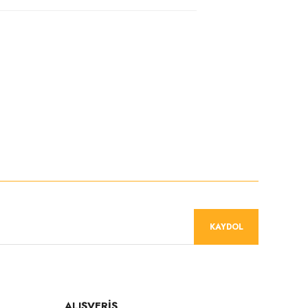
siniz.
niz.
KAYDOL
ALIŞVERİŞ