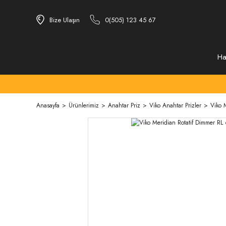
Bize Ulaşın
0(505) 123 45 67
Ha
Anasayfa
Ürünlerimiz
Anahtar Priz
Viko Anahtar Prizler
Viko 