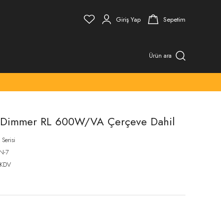
Giriş Yap
Sepetim
Ürün ara
if Dimmer RL 600W/VA Çerçeve Dahil
Serisi
N-7
 KDV