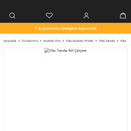
7 iş gününde siparişiniz kapınızda
Anasayfa
Ürünlerimiz
Anahtar Priz
Viko Anahtar Prizler
Viko Trenda
Viko Tr