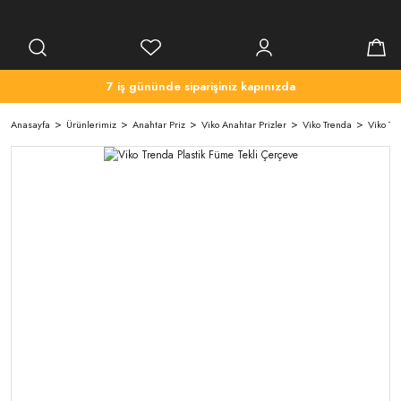
7 iş gününde siparişiniz kapınızda
Anasayfa
Ürünlerimiz
Anahtar Priz
Viko Anahtar Prizler
Viko Trenda
Viko Tr