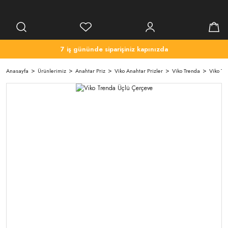
7 iş gününde siparişiniz kapınızda
Anasayfa
Ürünlerimiz
Anahtar Priz
Viko Anahtar Prizler
Viko Trenda
Viko Tr