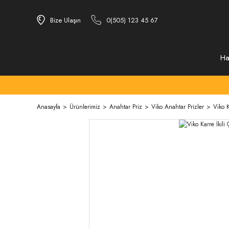
Bize Ulaşın
0(505) 123 45 67
Ha
Anasayfa
Ürünlerimiz
Anahtar Priz
Viko Anahtar Prizler
Viko K