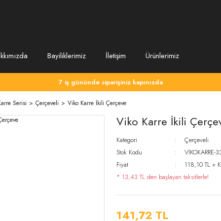
kkımızda
Bayiliklerimiz
İletişim
Ürünlerimiz
7 iş gününde siparişiniz kapınızda
arre Serisi
Çerçeveli
Viko Karre İkili Çerçeve
Viko Karre İkili Çerçe
Kategori
Çerçeveli
Stok Kodu
VİKOKARRE-3
Fiyat
118,10 TL + 
* 13,43 TL den başlayan taksitlerle!
141,72 TL