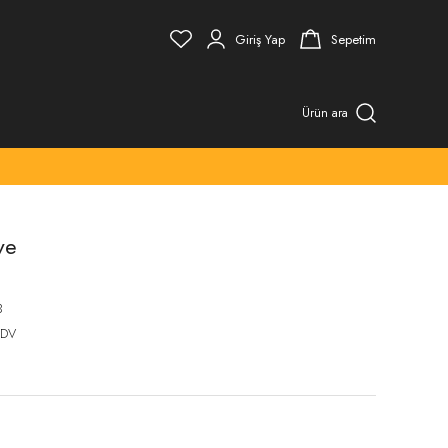
Giriş Yap
Sepetim
Ürün ara
ve
3
KDV