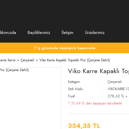
kkımızda
Bayiliklerimiz
İletişim
Ürünlerimiz
7 iş gününde siparişiniz kapınızda
arre Serisi
Çerçeveli
Viko Karre Kapaklı Topraklı Priz (Çerçeve Dahil)
Viko Karre Kapaklı Top
Kategori
Çerçeveli
Stok Kodu
VİKOKARRE-1
Fiyat
278,62 TL +
* 31,69 TL den başlayan taksitlerle!
334,35 TL