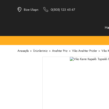
Bize Ulaşın
0(505) 123 45 67
Ha
Anasayfa
Ürünlerimiz
Anahtar Priz
Viko Anahtar Prizler
Viko K