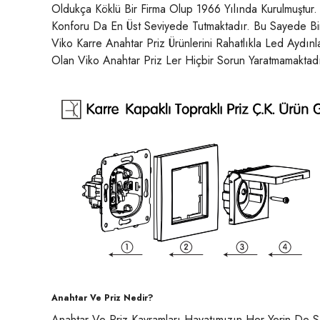
Oldukça Köklü Bir Firma Olup 1966 Yılında Kurulmuştur
Konforu Da En Üst Seviyede Tutmaktadır. Bu Sayede Bir Ç
Viko Karre Anahtar Priz Ürünlerini Rahatlıkla Led Aydınla
Olan Viko Anahtar Priz Ler Hiçbir Sorun Yaratmamaktadı
Anahtar Ve Priz Nedir?
Anahtar Ve Priz Kavramları Hayatımızın Her Yerin De