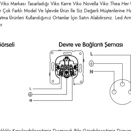
. Viko Markası Tasarladığı Viko Karre Viko Novella Viko Thea Her
ok Farklı Model Ve İşlevde Ürün İle Siz Değerli Müşterilerine Hatı
tma Ürünleri Kullandığınız Ortamlar İçin Satın Alabilirsiniz. Led A
r.
 Sıklıkla Karşılaşabileceğimiz Duymasak Bile Görebileceğimiz D