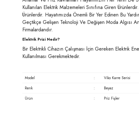
Kullanılan Elektrik Malzemeleri Sınıfına Giren Ürünlerd
Ürünlerdir. Hayatımızda Önemli Bir Yer Edinen Bu Yard
Geçtikçe Gelişen Teknoloji Ve Değişen Moda Algısı Anah
Firmalardandır.
Elektrik Prizi Nedir?
Bir Elektrikli Cihazın Çalışması İçin Gereken Elektrik Ene
Kullanılması Gerekmektedir.
Model
:
Viko Karre Serisi
Renk
:
Beyaz
Ürün
:
Priz Fişler
Bu ürünün fiyat bilgisi, resim, ürün açıklamalarında ve diğer konu
Görüş ve önerileriniz için teşekkür ederiz.