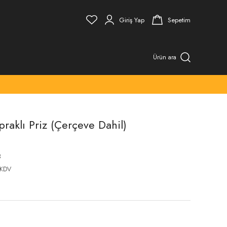
Giriş Yap
Sepetim
Ürün ara
raklı Priz (Çerçeve Dahil)
3
 KDV