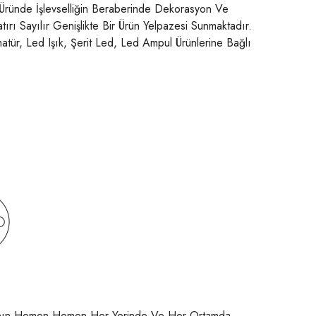
 Üründe İşlevselliğin Beraberinde Dekorasyon Ve
rı Sayılır Genişlikte Bir Ürün Yelpazesi Sunmaktadır.
rmatür, Led Işık, Şerit Led, Led Ampul Ürünlerine Bağlı
ünyanın Hemen Hemen Her Yerinde Ve Her Ortamda