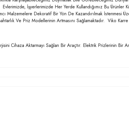
ir. Evlerimizde, İşyerlerimizde Her Yerde Kullandığımız Bu Ürünler 
ımcı Malzemelere Dekoratif Bir Yön De Kazandırılmak İstenmesi Üze
tarlık Ve Priz Modellerinin Artmasını Sağlamaktadır. Viko Karre 
rjisini Cihaza Aktarmayı Sağlan Bir Araçtır. Elektrik Prizlerinin Bir
larda yetersiz gördüğünüz noktaları öneri formunu kullanarak tarafımıza iletebilir
Bu ürüne ilk yorumu siz yapın!