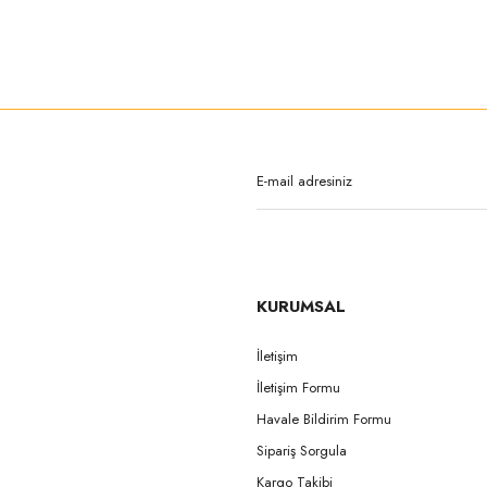
Yorum Yaz
rda yetersiz gördüğünüz noktaları öneri formunu kullanarak tarafımıza iletebilirsi
Bu ürüne ilk yorumu siz yapın!
Yorum Yaz
Gönder
KURUMSAL
İletişim
İletişim Formu
Gönder
Havale Bildirim Formu
Sipariş Sorgula
Kargo Takibi