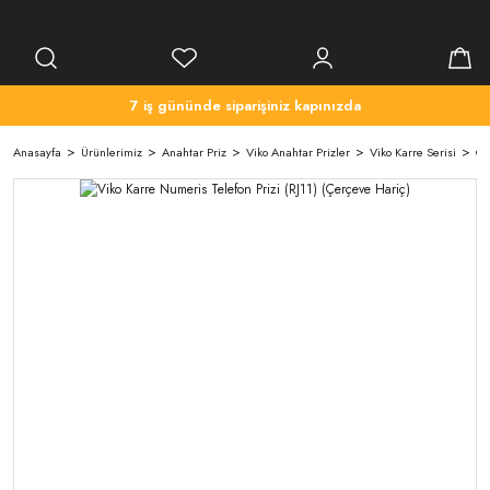
7 iş gününde siparişiniz kapınızda
Anasayfa
Ürünlerimiz
Anahtar Priz
Viko Anahtar Prizler
Viko Karre Serisi
Çe