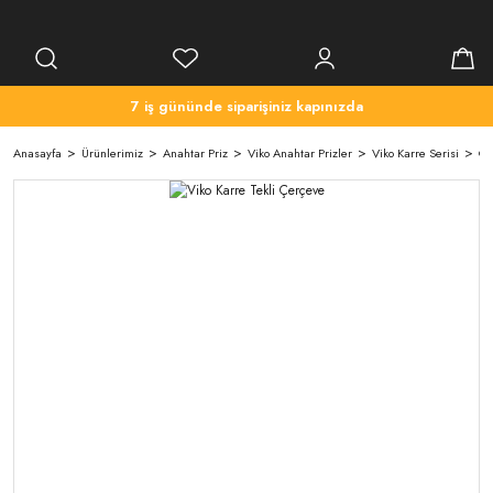
7 iş gününde siparişiniz kapınızda
Anasayfa
Ürünlerimiz
Anahtar Priz
Viko Anahtar Prizler
Viko Karre Serisi
Çe